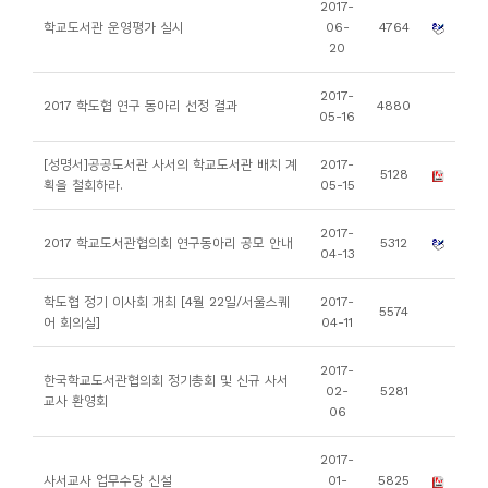
2017-
니
학교도서관 운영평가 실시
06-
4764
20
티
2017-
2017 학도협 연구 동아리 선정 결과
4880
동
05-16
아
[성명서]공공도서관 사서의 학교도서관 배치 계
2017-
리
5128
획을 철회하라.
05-15
사
2017-
2017 학교도서관협의회 연구동아리 공모 안내
5312
04-13
진
첩
학도협 정기 이사회 개최 [4월 22일/서울스퀘
2017-
5574
어 회의실]
04-11
자
2017-
료
한국학교도서관협의회 정기총회 및 신규 사서
02-
5281
교사 환영회
실
06
2017-
책
사서교사 업무수당 신설
01-
5825