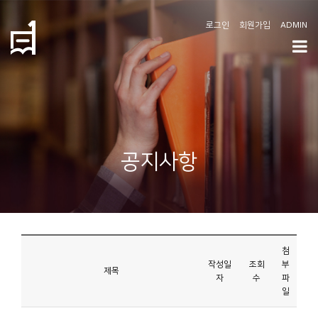
로그인
회원가입
ADMIN
학
도
협
소
공지사항
개
공
지
사
첨
항
작성일
조회
부
제목
자
수
파
일
커
뮤