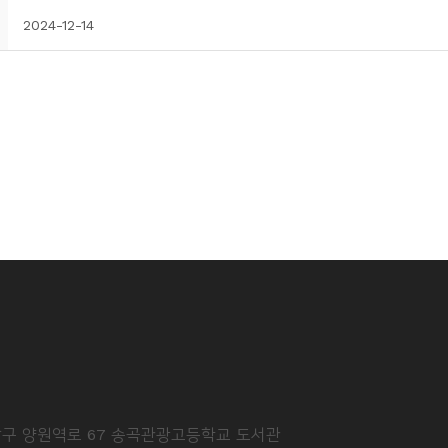
2024-12-14
중랑구 양원역로 67 송곡관광고등학교 도서관