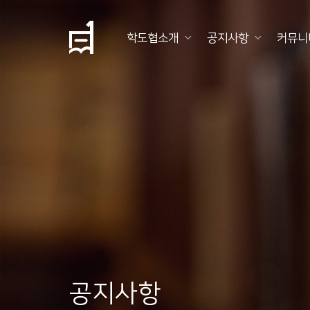
학도협소개
공지사항
커뮤니
학
도
협
소
개
공
지
사
항
공지사항
커
뮤