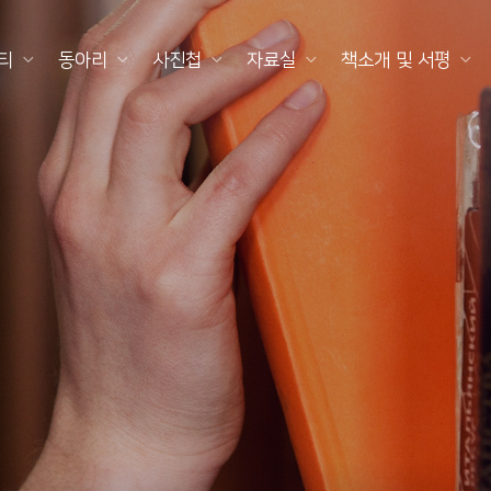
티
동아리
사진첩
자료실
책소개 및 서평