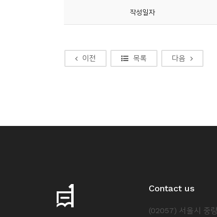
소
작성일자
개
및
서
이전
목록
다음
평
Contact us
(02057) 서울시 