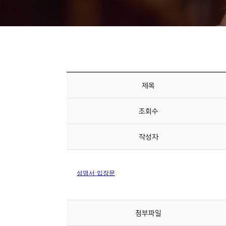
니
티
동
아
리
제목
사
조회수
진
첩
작성자
자
료
실
첨부파일
책