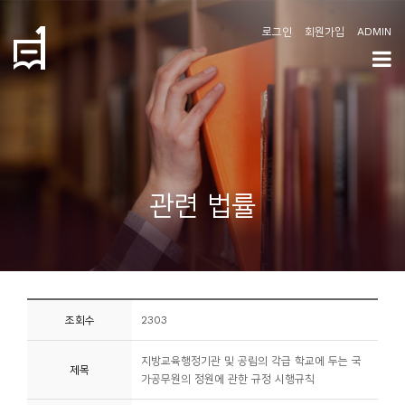
로그인
회원가입
ADMIN
학
도
협
소
관련 법률
개
공
지
사
조회수
2303
항
지방교육행정기관 및 공립의 각급 학교에 두는 국
제목
커
가공무원의 정원에 관한 규정 시행규칙
뮤