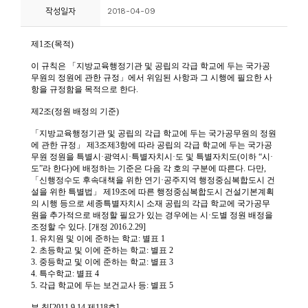
작성일자
2018-04-09
니
티
동
아
리
사
진
첩
자
료
실
책