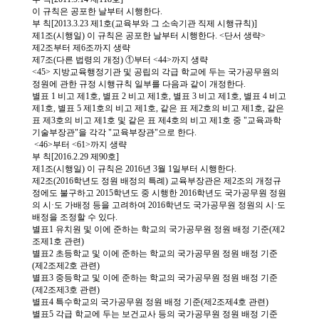
소
개
및
서
평