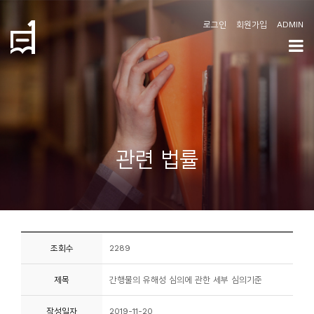
로그인
회원가입
ADMIN
학
도
협
소
관련 법률
개
공
지
사
조회수
2289
항
제목
간행물의 유해성 심의에 관한 세부 심의기준
커
뮤
작성일자
2019-11-20