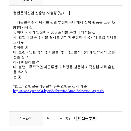
니
티
동
아
리
사
진
첩
자
료
실
document (1).pdf
첨부파일
책