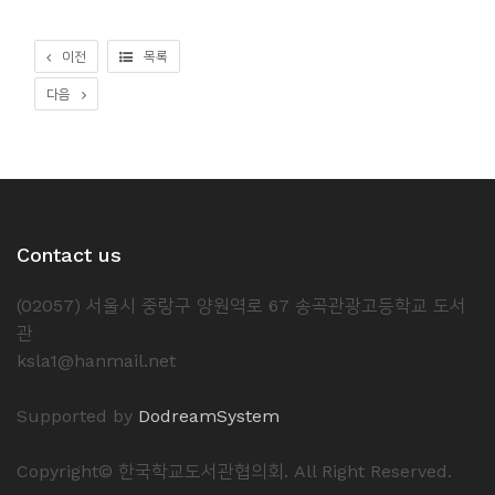
소
개
이전
목록
및
다음
서
평
Contact us
(02057) 서울시 중랑구 양원역로 67 송곡관광고등학교 도서
관
ksla1@hanmail.net
Supported by
DodreamSystem
Copyright© 한국학교도서관협의회. All Right Reserved.