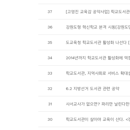
소
개
37
[고영진 교육감 공약사업] 학교도서
및
서
36
강원도형 혁신학교 본격 시동[강원도
평
35
도교육청 학교도서관 활성화 나선다 
34
2014년까지 학교도서관 활성화에 역점 
33
학교도서관, 지역사회로 서비스 확대실
32
6.2 지방선거 도서관 관련 공약
31
사서교사가 없으면? 파리만 날린다한겨
30
학교도서관이 살아야 교육이 산다. <경향