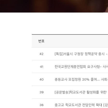
니
티
동
아
리
번호
사
42
[특집]서울시 구청장 정책공약 중시 
진
첩
41
한국교원단체총연합회 요구사항- 사
자
40
중등교사 모집정원 20% 줄여… 사회-윤
료
실
39
[공문발송]학교도서관 활성화를 위한
책
38
중고교 학교도서관 전담인력 확대 [강