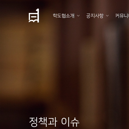
학도협소개
공지사항
커뮤니
학
도
협
소
개
공
지
사
항
정책과 이슈
커
뮤