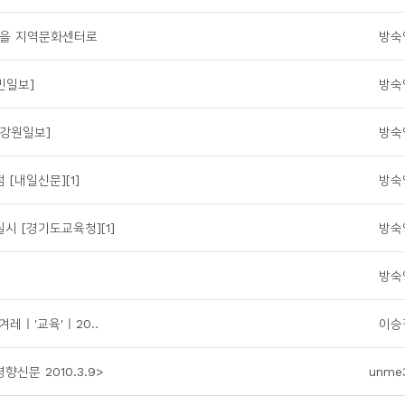
관을 지역문화센터로
방숙
민일보]
방숙
[강원일보]
방숙
[내일신문][1]
방숙
시 [경기도교육청][1]
방숙
방숙
레ㅣ'교육'ㅣ20..
이승
신문 2010.3.9>
unme