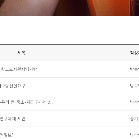
제목
작성
- 학교도서관지역개방
방숙
서수당신설요구
방숙
리 등 축소-제외 [사서 0..
방숙
 연구과제 제안
송기
원일보]
방숙