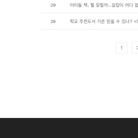
29
아이들 책, 뭘 읽힐까...길잡이 어디 없
28
학교 추천도서 기준 믿을 수 있나? <독서
1