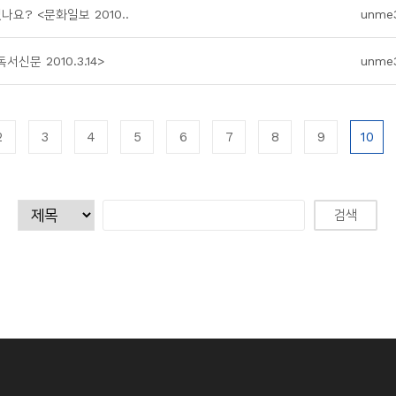
나요? <문화일보 2010..
unme
신문 2010.3.14>
unme
2
3
4
5
6
7
8
9
10