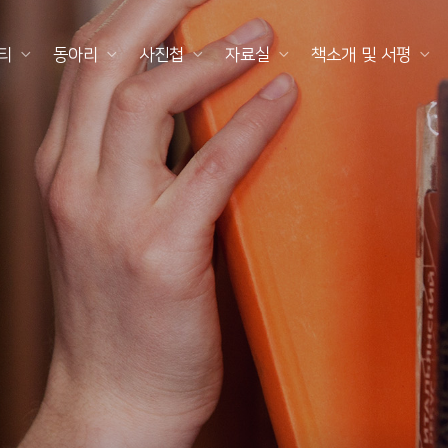
티
동아리
사진첩
자료실
책소개 및 서평