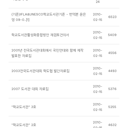
24
니
티
(기준)IFLA&UNESCO학교도서관기준 - 번역본 윤은
2010-
6523
영 09-0..[1]
02-15
동
2010-
학교도서관활성화종합방안 재검토건의서
5409
아
02-15
리
2001년 전국도서관대회에서 국민연대와 함께 제작
2010-
4556
발표한 자료집
02-15
사
진
2010-
2003전국도서관대회 학도협 발간자료집
4493
02-15
첩
2010-
2007 도서관 대회 자료집
5376
자
02-15
료
2010-
실
"학교도서관" 3호
5255
02-15
책
2010-
"학교도서관" 2호
4632
02-15