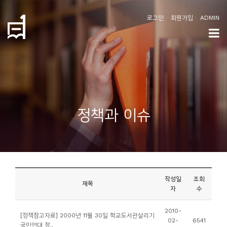
로그인
회원가입
ADMIN
학
도
협
소
정책과 이슈
개
공
지
사
작성일
조회
항
제목
자
수
커
2010-
[정책참고자료] 2000년 11월 30일 학교도서관살리기
02-
6541
뮤
국민연대 창..