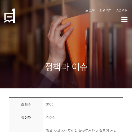
로그인
회원가입
ADMIN
학
도
협
소
정책과 이슈
개
공
지
사
조회수
3163
항
작성자
김주상
커
뮤
경북 사서교사 도의회 학교도서관 지역주민 개방