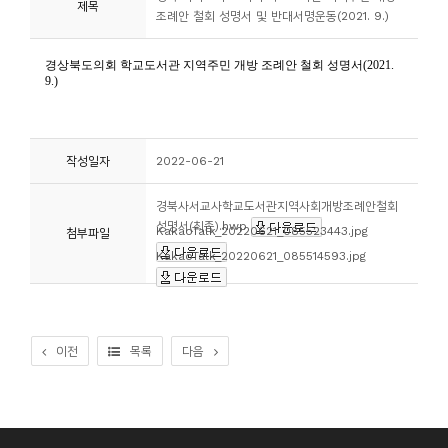
제목
조례안 철회 성명서 및 반대서명운동(2021. 9.)
니
티
동
아
리
작성일자
2022-06-21
경북사서교사학교도서관지역사회개방조례안철회
사
성명서(최종).hwp
KakaoTalk_20220621_085523443.jpg
첨부파일
진
KakaoTalk_20220621_085514593.jpg
첩
자
료
이전
목록
다음
실
책