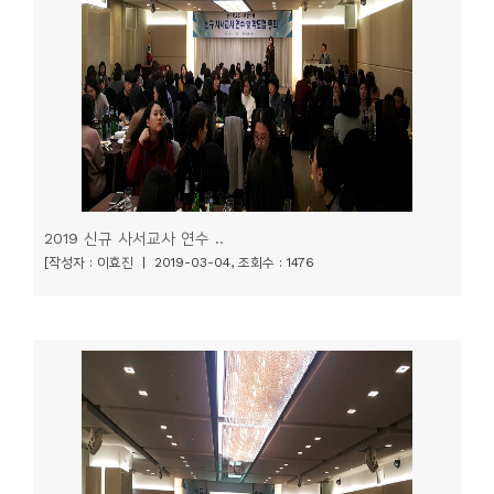
니
티
동
아
리
사
2019 신규 사서교사 연수 ..
진
[작성자 : 이효진 | 2019-03-04, 조회수 : 1476
첩
자
료
실
책