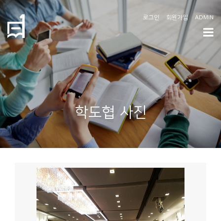
로그인
회원가입
ADMIN
학
도
협
소
학도협 사진
개
공
지
사
항
커
뮤