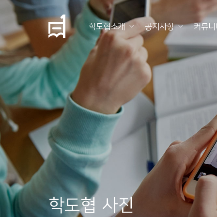
학도협소개
공지사항
커뮤니
학
도
협
소
개
공
지
사
항
학도협 사진
커
뮤