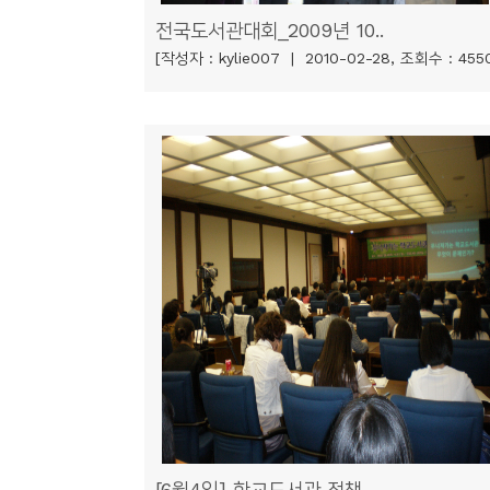
소
전국도서관대회_2009년 10..
개
[작성자 : kylie007 | 2010-02-28, 조회수 : 455
및
서
평
[6월4일] 학교도서관 정책..