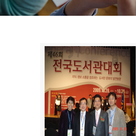
니
티
동
아
리
사
진
첩
자
료
실
책