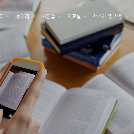
티
동아리
사진첩
자료실
책소개 및 서평