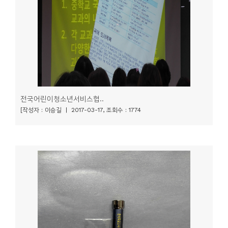
소
개
및
서
평
전국어린이청소년서비스협..
[작성자 : 이승길 | 2017-03-17, 조회수 : 1774