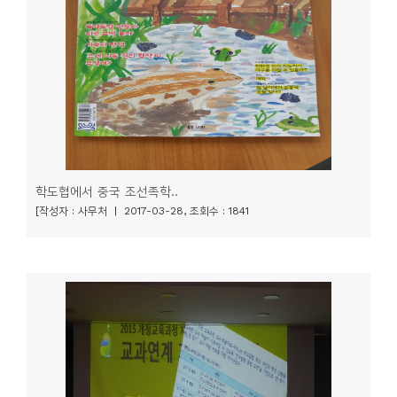
니
티
동
아
리
사
학도협에서 중국 조선족학..
진
[작성자 : 사무처 | 2017-03-28, 조회수 : 1841
첩
자
료
실
책