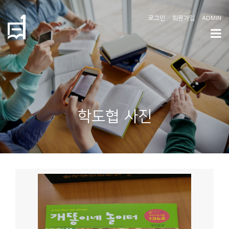
로그인
회원가입
ADMIN
학
도
협
소
학도협 사진
개
공
지
사
항
커
뮤