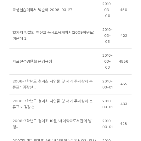
소
2010-
교생실습계획서 박순혜 2008-03-27
03-
456
개
06
및
서
2010-
13가지 빛깔의 영신고 독서교육계획서(2009학년도)
03-
422
평
이은혜 2..
05
2010-
자료선정위원회 운영규정
03-
4586
03
2006~7학년도 청계초 사인물 및 서가 주제상세 분
2010-
455
류표.1 김강선 ..
03-01
2006~7학년도 청계초 사인물 및 서가 주제상세 분
2010-
433
류표.2 김강선 ..
03-01
2006~7학년도 청계초 10월 '세계학교도서관의 날'
2010-
428
행..
03-01
2007학년도 청계초 4월 '세계책의 날' 독서주간 행사
2010-