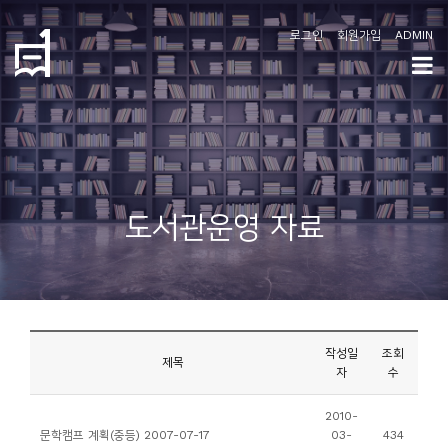
로그인
회원가입
ADMIN
학
도
협
소
도서관운영 자료
개
공
지
사
작성일
조회
항
제목
자
수
커
2010-
문학캠프 계획(중등) 2007-07-17
03-
434
뮤