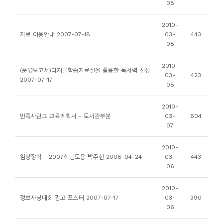
08
니
티
2010-
자료 이용안내 2007-07-18
03-
443
08
동
아
2010-
(운영보고서)디지털학습자료실을 활용한 독서력 신장
03-
423
리
2007-07-17
08
사
2010-
민족사관고 교육계획서 - 도서관부분
03-
604
진
07
첩
2010-
임상장학 - 2007학년도용 박주현 2008-04-24
03-
443
자
06
료
실
2010-
정보사냥대회 광고 포스터 2007-07-17
03-
390
06
책