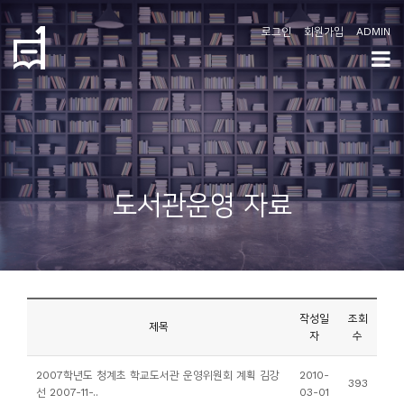
로그인
회원가입
ADMIN
학
도
협
소
도서관운영 자료
개
공
지
사
작성일
조회
항
제목
자
수
커
2007학년도 청계초 학교도서관 운영위원회 계획 김강
2010-
393
선 2007-11-..
03-01
뮤