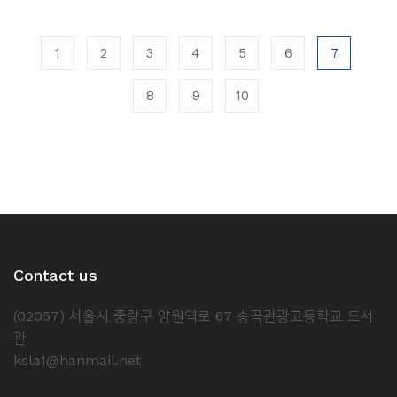
1
2
3
4
5
6
7
8
9
10
Contact us
(02057) 서울시 중랑구 양원역로 67 송곡관광고등학교 도서
관
ksla1@hanmail.net