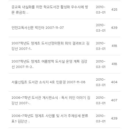
소
공교육 내실화를 위한 학교도서관 활성화 우수사례 방
2010-
425
개
문 류금희 ..
03-01
및
2010-
서
연천고독서신문 박진아 2007-11-07
439
03-01
평
2007학년도 청계초 도서선정위원회 회의 결과보고 김
2010-
418
강선 2007-1..
03-01
2007학년도 청계초 여름방학 도서실 운영 계획 김강
2010-
418
선 2007-11-2..
03-01
2010-
서울신림초 도서관 소식지 4호 민윤경 2007-11-08
404
03-01
2006~7학년 도서관 게시판소식 : 독서 위인 이야기 김
2010-
407
강선 2007-..
03-01
2006~7학년도 청계초 사인물 및 서가 주제상세 분류
2010-
439
표.1 김강선 ..
03-01