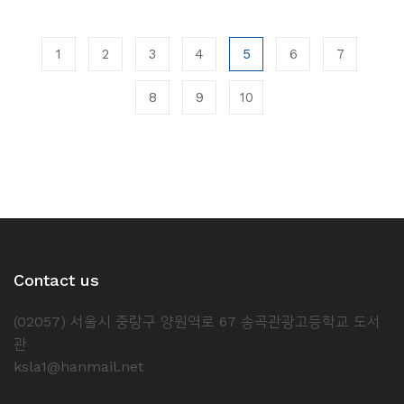
1
2
3
4
5
6
7
8
9
10
Contact us
(02057) 서울시 중랑구 양원역로 67 송곡관광고등학교 도서
관
ksla1@hanmail.net