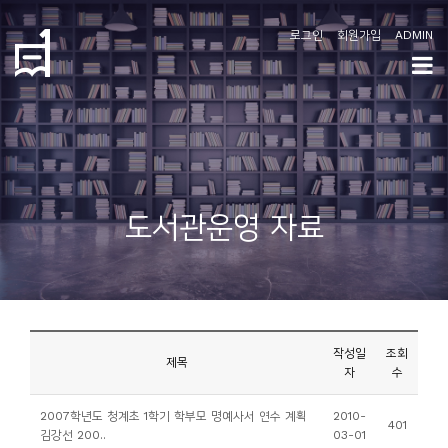
로그인
회원가입
ADMIN
학
도
협
소
도서관운영 자료
개
공
지
사
작성일
조회
항
제목
자
수
커
2007학년도 청계초 1학기 학부모 명예사서 연수 계획
2010-
401
김강선 200..
03-01
뮤