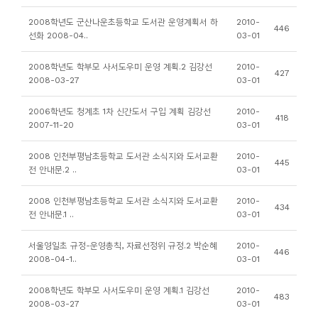
니
2008학년도 군산나운초등학교 도서관 운영계획서 하
2010-
446
티
선화 2008-04..
03-01
2008학년도 학부모 사서도우미 운영 계획.2 김강선
2010-
동
427
2008-03-27
03-01
아
리
2006학년도 청계초 1차 신간도서 구입 계획 김강선
2010-
418
2007-11-20
03-01
사
2008 인천부평남초등학교 도서관 소식지와 도서교환
2010-
445
진
전 안내문.2 ..
03-01
첩
2008 인천부평남초등학교 도서관 소식지와 도서교환
2010-
434
전 안내문.1 ..
03-01
자
료
서울영일초 규정-운영총칙, 자료선정위 규정.2 박순혜
2010-
446
2008-04-1..
03-01
실
2008학년도 학부모 사서도우미 운영 계획.1 김강선
2010-
483
책
2008-03-27
03-01