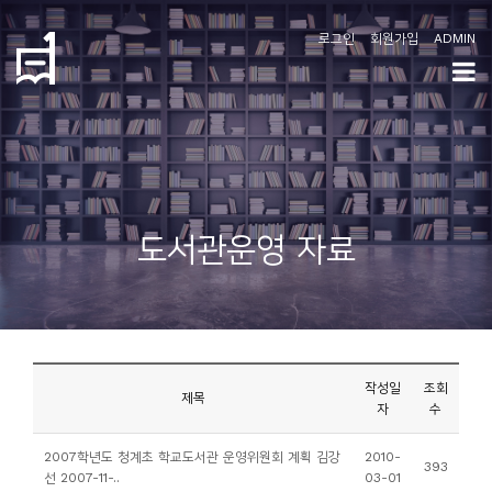
로그인
회원가입
ADMIN
학
도
협
소
도서관운영 자료
개
공
지
사
작성일
조회
항
제목
자
수
커
2007학년도 청계초 학교도서관 운영위원회 계획 김강
2010-
393
선 2007-11-..
03-01
뮤