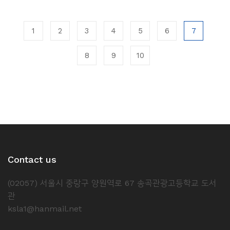
1
2
3
4
5
6
7
8
9
10
Contact us
(02057) 서울시 중랑구 양원역로 67 송곡관광고등학교 도서
관
ksla1@hanmail.net