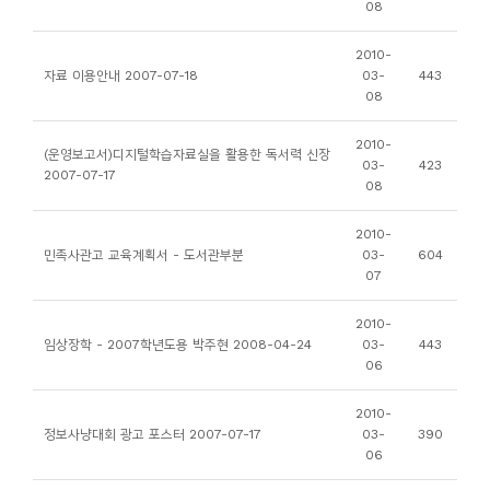
08
니
티
2010-
자료 이용안내 2007-07-18
03-
443
08
동
아
2010-
(운영보고서)디지털학습자료실을 활용한 독서력 신장
03-
423
리
2007-07-17
08
사
2010-
민족사관고 교육계획서 - 도서관부분
03-
604
진
07
첩
2010-
임상장학 - 2007학년도용 박주현 2008-04-24
03-
443
자
06
료
실
2010-
정보사냥대회 광고 포스터 2007-07-17
03-
390
06
책