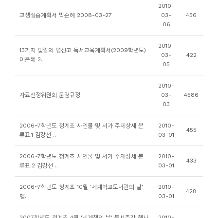
소
2010-
교생실습계획서 박순혜 2008-03-27
03-
456
개
06
및
서
2010-
13가지 빛깔의 영신고 독서교육계획서(2009학년도)
03-
422
평
이은혜 2..
05
2010-
자료선정위원회 운영규정
03-
4586
03
2006~7학년도 청계초 사인물 및 서가 주제상세 분
2010-
455
류표.1 김강선 ..
03-01
2006~7학년도 청계초 사인물 및 서가 주제상세 분
2010-
433
류표.2 김강선 ..
03-01
2006~7학년도 청계초 10월 '세계학교도서관의 날'
2010-
428
행..
03-01
2007학년도 청계초 4월 '세계책의 날' 독서주간 행사
2010-