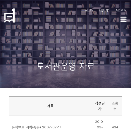
로그인
회원가입
ADMIN
학
도
협
소
도서관운영 자료
개
공
지
사
작성일
조회
항
제목
자
수
커
2010-
문학캠프 계획(중등) 2007-07-17
03-
434
뮤