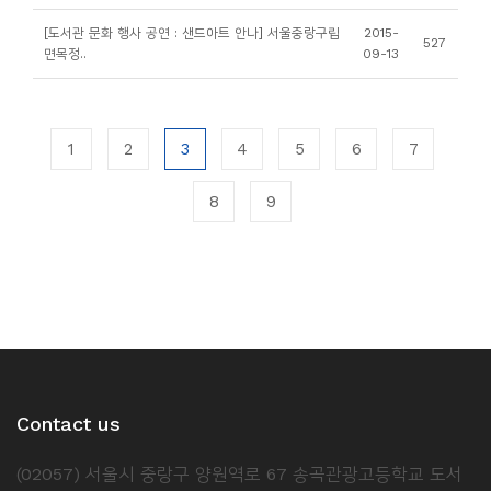
[도서관 문화 행사 공연 : 샌드아트 안나] 서울중랑구립
2015-
527
면목정..
09-13
1
2
3
4
5
6
7
8
9
Contact us
(02057) 서울시 중랑구 양원역로 67 송곡관광고등학교 도서