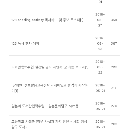
01
니
티
2016-
123 reading activity 독서카드 및 홍보 포스터[1]
05-
359
27
동
아
2016-
123 독서 행사 계획
05-
367
리
23
사
2016-
도서관협력수업 실천팀 공모 제안서 및 최종 보고서[1]
05-
283
진
22
첩
[강의안] 정보활용교육전략 - 재미있고 즐겁게 시작하
2016-
317
기[1]
05-21
자
료
2016-
일본어 도서관협력수업 - 일본문화탐구 ppt 등
270
실
05-21
고등학교 사회과 1학년 사실과 가치 단원 - 사회 쟁점
2016-
책
263
탐구 도서..
05-21