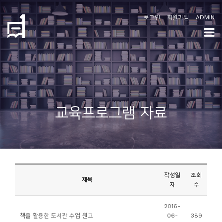
로그인
회원가입
ADMIN
학
도
협
소
교육프로그램 자료
개
공
지
사
작성일
조회
항
제목
자
수
커
2016-
책을 활용한 도서관 수업 원고
06-
389
뮤