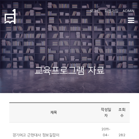
로그인
회원가입
ADMIN
학
도
협
소
교육프로그램 자료
개
공
지
사
작성일
조회
항
제목
자
수
커
2011-
경기여고 근현대사 정보길잡이
04-
282
뮤