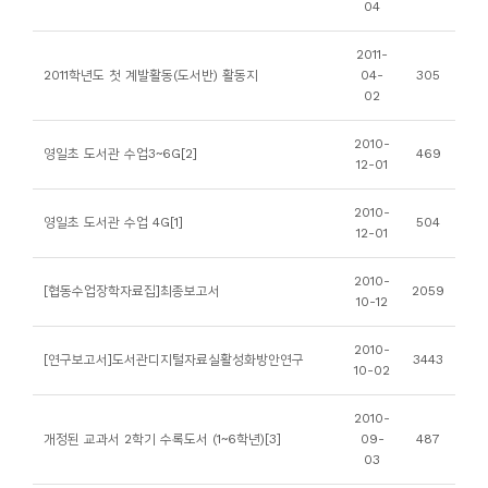
04
니
티
2011-
2011학년도 첫 계발활동(도서반) 활동지
04-
305
02
동
아
2010-
영일초 도서관 수업3~6G[2]
469
12-01
리
2010-
영일초 도서관 수업 4G[1]
504
사
12-01
진
2010-
첩
[협동수업장학자료집]최종보고서
2059
10-12
자
2010-
[연구보고서]도서관디지털자료실활성화방안연구
3443
10-02
료
실
2010-
개정된 교과서 2학기 수록도서 (1~6학년)[3]
09-
487
03
책