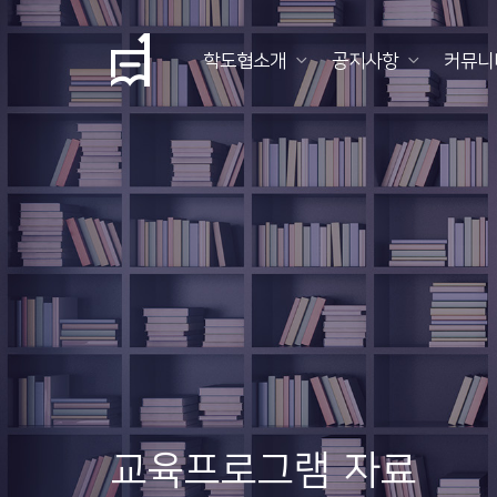
학도협소개
공지사항
커뮤니
학
도
협
소
개
공
지
사
항
교육프로그램 자료
커
뮤