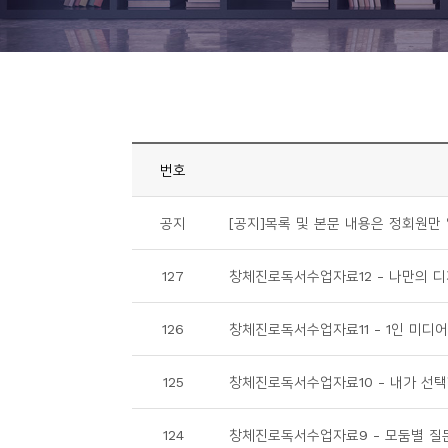
니
티
동
아
리
번호
사
공지
[공지]목록 및 본문 내용은 정회원만 
진
첩
127
창체진로독서수업자료12 - 나만의 
자
126
창체진로독서수업자료11 - 1인 미디어 
료
실
125
창체진로독서수업자료10 - 내가 선택한 
책
124
창체진로독서수업자료9 - 모둠별 질