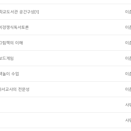
 학교도서관 공간구성[1]
이
- 비경쟁식독서토론
이
 그림책의 이해
이
 보드게임
이
 책놀이 수업
이
 사서교사의 전문성
이
사
사