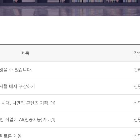
제목
작
읽을 수 있습니다.
관
디지털 배지 구상하기
신
시대, 나만의 콘텐츠 기획..[1]
신
직업에 AI(인공지능)가 ..[1]
신
문 토론 게임
신