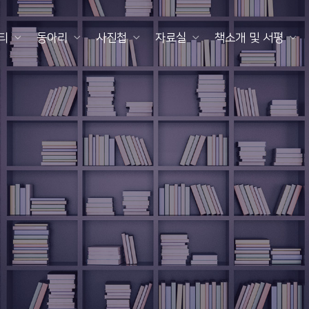
티
동아리
사진첩
자료실
책소개 및 서평