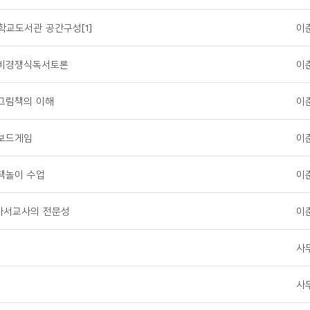
 학교도서관 공간구성[1]
이
- 비경쟁식독서토론
이
 그림책의 이해
이
 보드게임
이
 책놀이 수업
이
 사서교사의 전문성
이
사
사