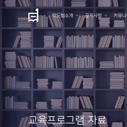
학도협소개
공지사항
커뮤니
학
도
협
소
개
공
지
사
항
교육프로그램 자료
커
뮤