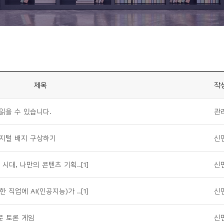
제목
작
읽을 수 있습니다.
관
디지털 배지 구상하기
신
시대, 나만의 콘텐츠 기획..[1]
신
직업에 AI(인공지능)가 ..[1]
신
문 토론 게임
신