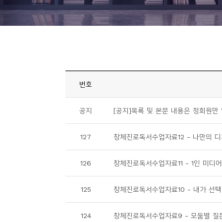
니
티
동
아
리
번호
사
공지
[공지]목록 및 본문 내용은 정회원만 
진
첩
127
창체진로독서수업자료12 - 나만의 
자
126
창체진로독서수업자료11 - 1인 미디어 
료
실
125
창체진로독서수업자료10 - 내가 선택한 
책
124
창체진로독서수업자료9 - 모둠별 질