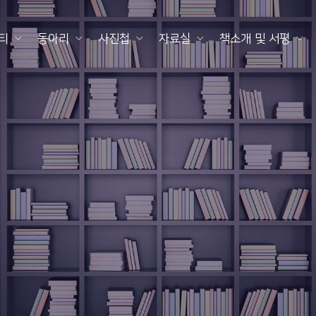
티
동아리
사진첩
자료실
책소개 및 서평