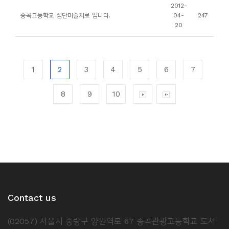
2012-
송곡고등학교 집단미술치료 입니다.
04-
247
20
1
2
3
4
5
6
7
8
9
10
Contact us
(02057) 서울시 중랑구 양원역로 67 송곡관광고등학교 도서