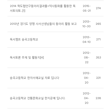
소
2014 학도협연구동아리결과물<역사동화를 활용한 독
2015-
274
개
서토의토..[1]
05-21
및
2013-
서
2013년 경기도 양평 사서선생님들의 동아리 활동 보고
265
10-30
평
2013-
독서캠프 송곡고등학교
271
04-10
2012-
독서토론 주제 및 활동지[4]
08-
353
22
2012-
송곡고등학교 한자서예교실 자료 입니다
04-
231
20
2012-
송곡고등학교 전통문화교실 한지공예 입니다.
04-
238
20