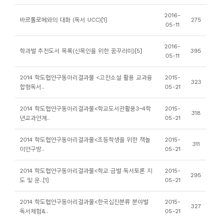
니
2016-
바르톨로메와의 대화 (독서 UCC)[1]
275
티
05-11
2016-
동
학과별 추천도서 목록(신목인을 위한 꿈꾸러미)[5]
395
05-11
아
리
2014 학도협연구동아리결과물 <고전소설 활용 교과융
2015-
323
합형독서..
05-21
사
2014 학도협연구동아리결과물<학교도서관활용3~4학
2015-
318
진
년교과연계..
05-21
첩
2014 학도협연구동아리결과물<초등학생을 위한 책놀
2015-
311
이연구방..
05-21
자
료
2014 학도협연구동아리결과물<학교 급별 독서토론 지
2015-
295
도 및 운..[1]
05-21
실
2014 학도협연구동아리결과물<한국십진분류 분야별
2015-
327
책
독서체험&..
05-21