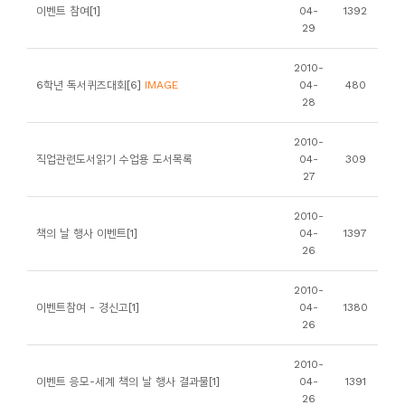
소
이벤트 참여[1]
04-
1392
29
개
및
2010-
서
6학년 독서퀴즈대회[6]
IMAGE
04-
480
28
평
2010-
직업관련도서읽기 수업용 도서목록
04-
309
27
2010-
책의 날 행사 이벤트[1]
04-
1397
26
2010-
이벤트참여 - 경신고[1]
04-
1380
26
2010-
이벤트 응모-세계 책의 날 행사 결과물[1]
04-
1391
26