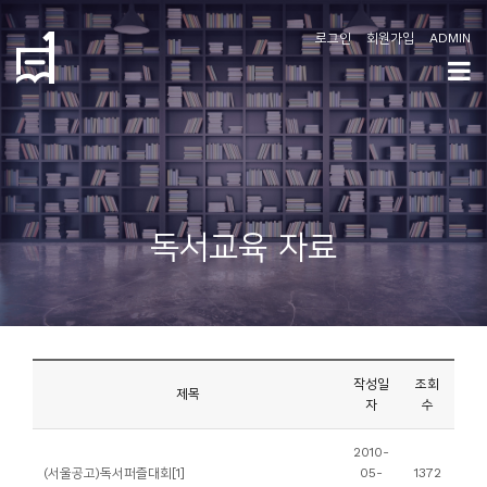
로그인
회원가입
ADMIN
학
도
협
소
독서교육 자료
개
공
지
사
작성일
조회
항
제목
자
수
커
2010-
(서울공고)독서퍼즐대회[1]
05-
1372
뮤