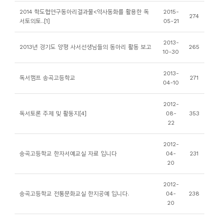
소
2014 학도협연구동아리결과물<역사동화를 활용한 독
2015-
274
개
서토의토..[1]
05-21
및
2013-
서
2013년 경기도 양평 사서선생님들의 동아리 활동 보고
265
10-30
평
2013-
독서캠프 송곡고등학교
271
04-10
2012-
독서토론 주제 및 활동지[4]
08-
353
22
2012-
송곡고등학교 한자서예교실 자료 입니다
04-
231
20
2012-
송곡고등학교 전통문화교실 한지공예 입니다.
04-
238
20