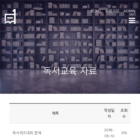
로그인
회원가입
ADMIN
학
도
협
소
독서교육 자료
개
공
지
사
작성일
조회
항
제목
자
수
커
2016-
독서퀴즈대회 문제
310
05-12
뮤