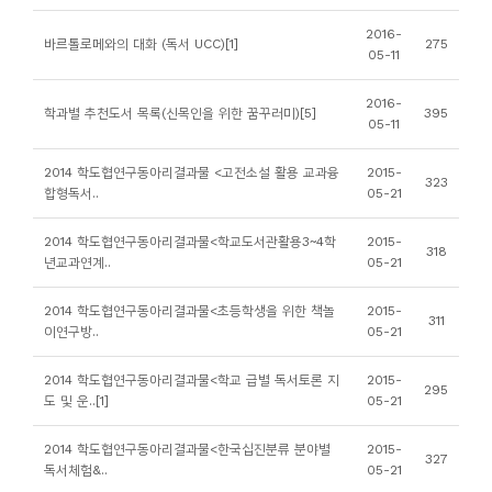
니
2016-
바르톨로메와의 대화 (독서 UCC)[1]
275
티
05-11
2016-
동
학과별 추천도서 목록(신목인을 위한 꿈꾸러미)[5]
395
05-11
아
리
2014 학도협연구동아리결과물 <고전소설 활용 교과융
2015-
323
합형독서..
05-21
사
2014 학도협연구동아리결과물<학교도서관활용3~4학
2015-
318
진
년교과연계..
05-21
첩
2014 학도협연구동아리결과물<초등학생을 위한 책놀
2015-
311
이연구방..
05-21
자
료
2014 학도협연구동아리결과물<학교 급별 독서토론 지
2015-
295
도 및 운..[1]
05-21
실
2014 학도협연구동아리결과물<한국십진분류 분야별
2015-
327
책
독서체험&..
05-21