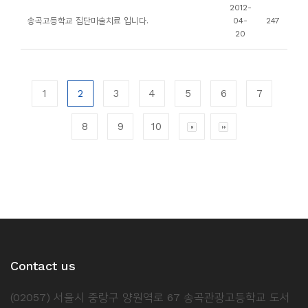
2012-
송곡고등학교 집단미술치료 입니다.
04-
247
20
1
2
3
4
5
6
7
8
9
10
Contact us
(02057) 서울시 중랑구 양원역로 67 송곡관광고등학교 도서