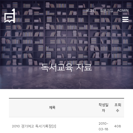
로그인
회원가입
ADMIN
학
도
협
소
독서교육 자료
개
공
지
사
작성일
조회
항
제목
자
수
커
2010-
2010 경기여고 독서기록장[2]
408
03-18
뮤