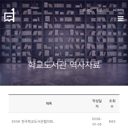
로그인
회원가입
ADMIN
학
도
협
소
학교도서관 역사자료
개
공
지
사
작성일
조회
항
제목
자
수
커
2026-
2006 한국학교도서관협의회..
863
01-05
뮤