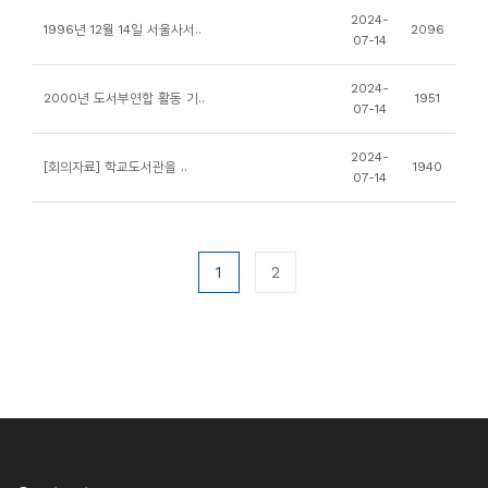
소
2024-
1996년 12월 14일 서울사서..
2096
개
07-14
및
2024-
2000년 도서부연합 활동 기..
1951
서
07-14
평
2024-
[회의자료] 학교도서관을 ..
1940
07-14
1
2