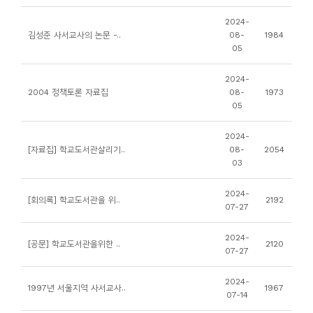
니
2024-
티
김성준 사서교사의 논문 -..
08-
1984
05
동
2024-
아
2004 정책토론 자료집
08-
1973
05
리
2024-
사
[자료집] 학교도서관살리기..
08-
2054
03
진
첩
2024-
[회의록] 학교도서관을 위..
2192
07-27
자
2024-
료
[공문] 학교도서관을위한 ..
2120
07-27
실
2024-
1997년 서울지역 사서교사..
1967
07-14
책