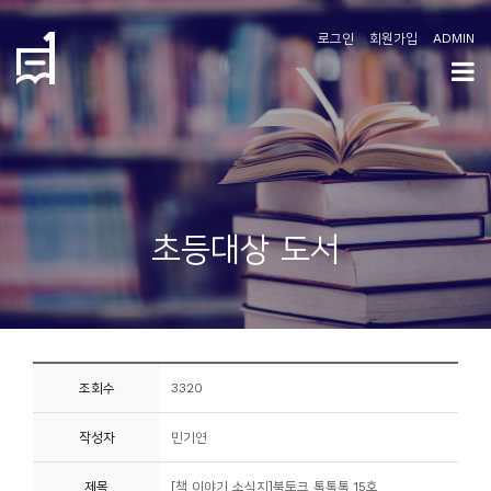
로그인
회원가입
ADMIN
학
도
협
소
초등대상 도서
개
공
지
사
조회수
3320
항
작성자
민기연
커
뮤
제목
[책 이야기 소식지]북토크 톡톡톡 15호