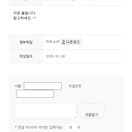
니
티
동
아
15호.pdf
첨부파일
리
작성일자
2015-10-26
사
진
첩
이름
비밀번호
자
료
실
책
* 한글 1000자 까지만 입력가능 :
자