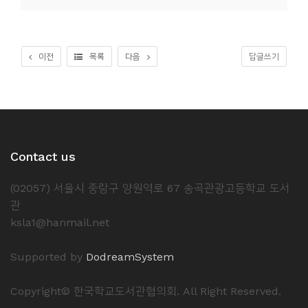
소
개
및
이전
목록
다음
답글쓰기
서
평
Contact us
(02057) 서울시 중랑구 양원역로 67 송곡관광고등학교 도서
관
ksla1@hanmail.net
Supported by
DodreamSystem
Copyright© 한국학교도서관협의회. All Right Reserved.