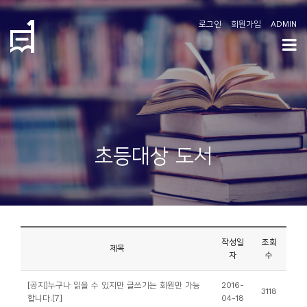
로그인
회원가입
ADMIN
학
도
협
소
초등대상 도서
개
공
지
사
작성일
조회
항
제목
자
수
커
[공지]누구나 읽을 수 있지만 글쓰기는 회원만 가능
2016-
3118
합니다.
[7]
04-18
뮤