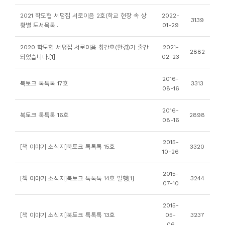
니
2021 학도협 서평집 서로이음 2호(학교 현장 속 상
2022-
3139
티
황별 도서목록..
01-29
2020 학도협 서평집 서로이음 창간호(환경)가 출간
2021-
동
2882
되었습니다.[1]
02-23
아
리
2016-
북토크 톡톡톡 17호
3313
08-16
사
2016-
북토크 톡톡톡 16호
2898
진
08-16
첩
2015-
[책 이야기 소식지]북토크 톡톡톡 15호
3320
10-26
자
료
2015-
[책 이야기 소식지]북토크 톡톡톡 14호 발행[1]
3244
07-10
실
2015-
책
[책 이야기 소식지]북토크 톡톡톡 13호
05-
3237
06