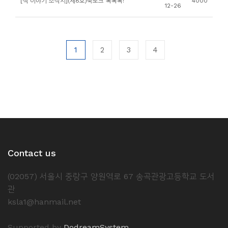
[책 이야기 소식지](제8호)북토크 톡톡톡!
4000
12-26
1
2
3
4
Contact us
(02057) 서울시 중랑구 양원역로 67 송곡관광고등학교 도서
관
ksla1@hanmail.net
Supported by
DodreamSystem