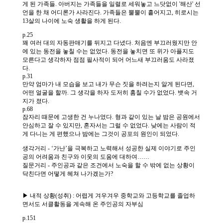
소
개
및
서
평