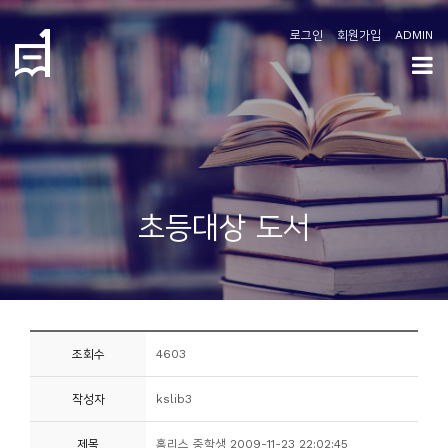
로그인
회원가입
ADMIN
학
도
협
소
초등대상 도서
개
공
지
사
조회수
4603
항
작성자
kslib3
커
뮤
제목
홈리스 중학생 2009-11-23 22:02:45