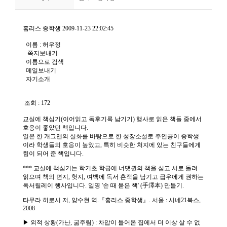
니
티
동
아
리
사
진
첩
자
료
실
책