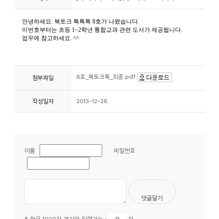
니
티
동
아
리
8호_북토크톡_최종.pdf
첨부파일
작성일자
2013-12-26
사
진
첩
이름
비밀번호
자
료
실
책