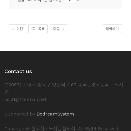
* 한글 1000자 까지만 입력가능 :
자
소
개
및
서
이전
목록
다음
답글쓰기
평
Contact us
(02057) 서울시 중랑구 양원역로 67 송곡관광고등학교 도서
관
ksla1@hanmail.net
Supported by
DodreamSystem
Copyright© 한국학교도서관협의회. All Right Reserved.