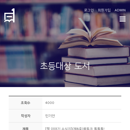
로그인
회원가입
ADMIN
학
도
협
소
초등대상 도서
개
공
지
사
조회수
4000
항
작성자
민기연
커
뮤
제목
[책 이야기 소식지](제8호)북토크 톡톡톡!