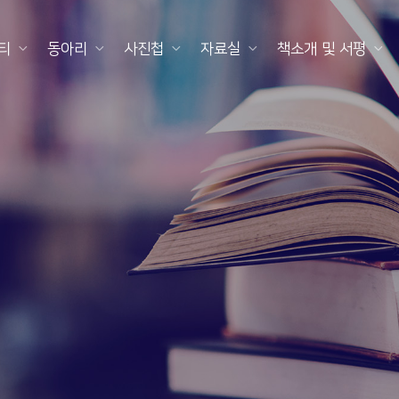
티
동아리
사진첩
자료실
책소개 및 서평