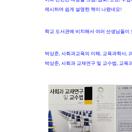
소
개
및
서
평