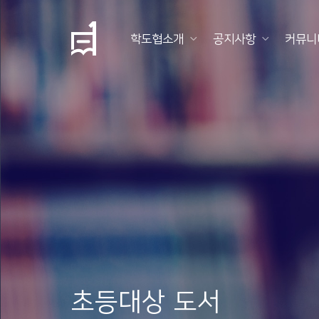
학도협소개
공지사항
커뮤니
학
도
협
소
개
공
지
사
항
초등대상 도서
커
뮤