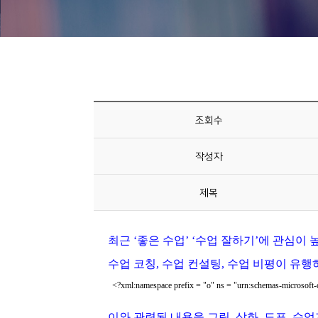
니
티
동
아
리
조회수
사
작성자
진
첩
제목
자
료
실
책