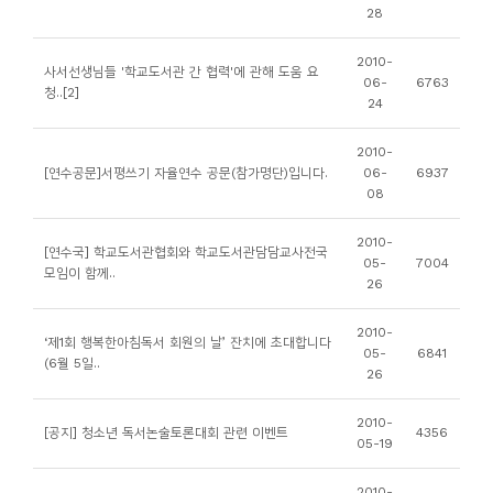
소
28
개
2010-
및
사서선생님들 '학교도서관 간 협력'에 관해 도움 요
06-
6763
청..[2]
서
24
평
2010-
[연수공문]서평쓰기 자율연수 공문(참가명단)입니다.
06-
6937
08
2010-
[연수국] 학교도서관협회와 학교도서관담담교사전국
05-
7004
모임이 함께..
26
2010-
‘제1회 행복한아침독서 회원의 날’ 잔치에 초대합니다
05-
6841
(6월 5일..
26
2010-
[공지] 청소년 독서논술토론대회 관련 이벤트
4356
05-19
2010-