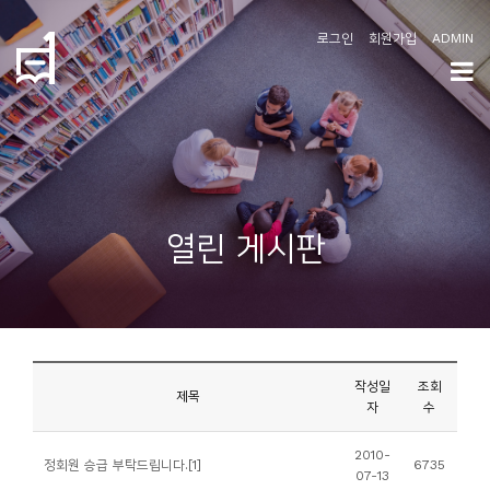
로그인
회원가입
ADMIN
학
도
협
소
열린 게시판
개
공
지
사
작성일
조회
항
제목
자
수
커
2010-
정회원 승급 부탁드립니다.[1]
6735
07-13
뮤