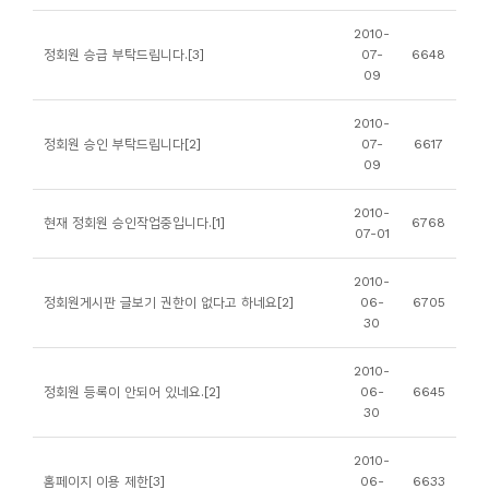
니
2010-
티
정회원 승급 부탁드립니다.[3]
07-
6648
09
동
2010-
아
정회원 승인 부탁드립니다[2]
07-
6617
09
리
2010-
현재 정회원 승인작업중입니다.[1]
6768
사
07-01
진
2010-
첩
정회원게시판 글보기 권한이 없다고 하네요[2]
06-
6705
30
자
2010-
료
정회원 등록이 안되어 있네요.[2]
06-
6645
실
30
2010-
책
홈페이지 이용 제한[3]
06-
6633