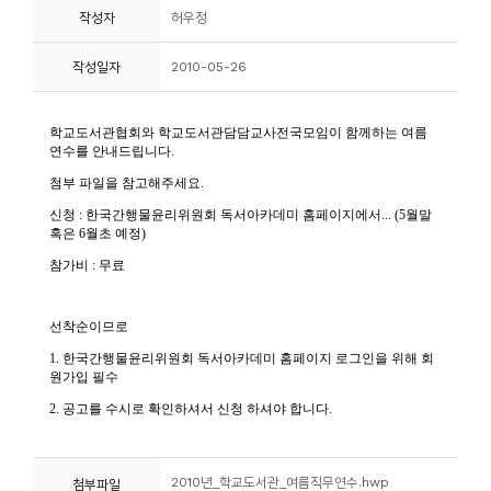
작성자
허우정
니
티
작성일자
2010-05-26
동
아
리
사
진
첩
자
료
실
책
2010년_학교도서관_여름직무연수.hwp
첨부파일