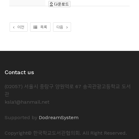
소
개
및
이전
목록
다음
서
평
Contact us
(02057) 서울시 중랑구 양원역로 67 송곡관광고등학교 도서
관
ksla1@hanmail.net
Supported by
DodreamSystem
Copyright© 한국학교도서관협의회. All Right Reserved.