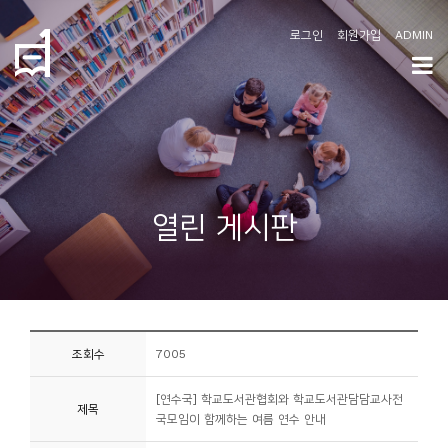
로그인
회원가입
ADMIN
학
도
협
소
열린 게시판
개
공
지
사
조회수
7005
항
[연수국] 학교도서관협회와 학교도서관담담교사전
제목
커
국모임이 함께하는 여름 연수 안내
뮤