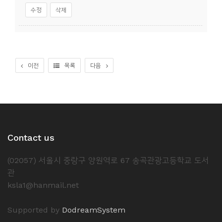
수정
삭제
이전
목록
다음
Contact us
(02057) 서울시 중랑구 양원역로 67 송곡관광고등학교 도서
관
ksla1@hanmail.net
Supported by
DodreamSystem