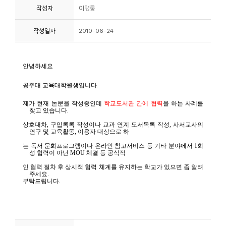
작성자
이영롱
니
티
작성일자
2010-06-24
동
아
리
사
진
첩
자
료
실
책