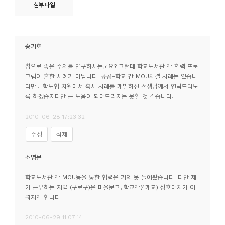
소
첨부파일
개
및
서
송기호
평
참으로 좋은 주제를 연구하시는군요? 그런데 학교도서관 간 협력 프로
그램이 흔한 사례가 아닙니다. 공공-학교 간 MOU체결 사례는 있습니
다만... 학도협 차원에서 혹시 사례를 개발하신 선생님께서 연락드리도
록 하겠습지다만 큰 도움이 되어드리지는 못할 것 같습니다.
2010-06-28 17:23:32
수정
삭제
소병문
학교도서관 간 MOU등을 통한 협력은 거의 못 들어봤습니다. 다만 제
가 근무하는 지역 (구로구)은 마을문고, 학교간(4개교) 상호대차가 이
뤄지긴 합니다.
2010-06-29 11:07:14