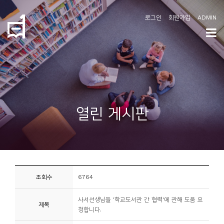
로그인
회원가입
ADMIN
학
도
협
소
열린 게시판
개
공
지
사
조회수
6764
항
사서선생님들 '학교도서관 간 협력'에 관해 도움 요
제목
커
청합니다.
뮤