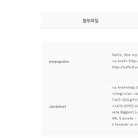
소
개
및
첨부파일
서
평
hello, this my
<a href= http
empaptilm
http://sdfsd.
<a href=http:
</img></a> <a
7d/3-250.gif<
<>4.10.2010] 
Jactshist
ieta Biggest L
5%. 5 posts -
t forever si in