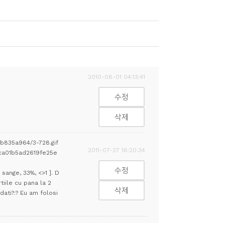
2010-08-01 04:13:41
수정
삭제
7b835a964/3-728.gif
2011-07-27 16:20:34
a8ca01b5ad2619fe25e
수정
sange, 33%, <>1 ]. D
tiile cu pana la 2
삭제
ati?:? Eu am folosi