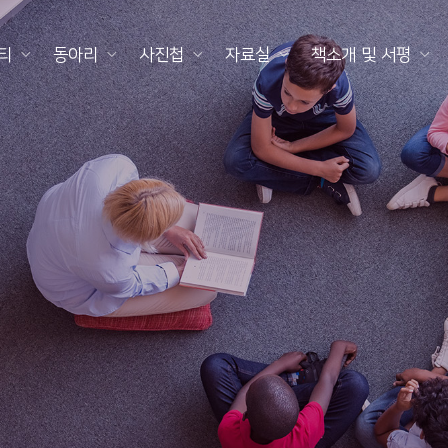
티
동아리
사진첩
자료실
책소개 및 서평