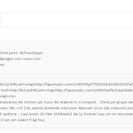
 first post. dsfcsvcbyjyui
://google.com >cxzc</a>
com
//bit.ly/k1RLeH><img>http://fapomatic.com/u1/411/4fa371193308d034822247a
 href=http://bit.ly/k1RLeH><img>http://fapomatic.com/u1/411/6af1b32aa0d
/img></a>
Vanatoarea de Comori pe Cura-de-slabire.ro a inceput! .. Dieta pe grupe de 
oser, 0%, <>0 ] Nu exista alimente interzise. Mancati orice dar reduceti por
 5 authors - Last post: 20 Feb 2008Gelul de la forever sau ce-mi recomand
 3 luni am slabit 11 kg foa..