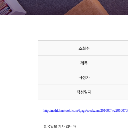
니
티
동
아
리
조회수
사
제목
진
첩
작성자
자
작성일자
료
실
책