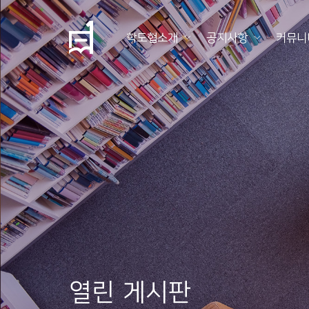
학도협소개
공지사항
커뮤니
학
도
협
소
개
공
지
사
항
열린 게시판
커
뮤