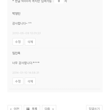
* 한글 1000자 까지만 입력가능 :
자
소
개
박영민
및
서
감사합니다~ ^^
평
2013-05-09 13:01:23
수정
삭제
임진옥
너무 감사합니다.*^^*
2014-01-10 14:58:31
수정
삭제
이전
목록
다음
답글쓰기