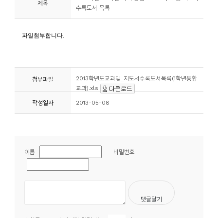
제목
수록도서 목록
니
티
동
아
리
2013학년도교과및_지도서수록도서목록(1학년통합
첨부파일
교과).xls
사
작성일자
2013-05-08
진
첩
이름
비밀번호
자
료
실
책