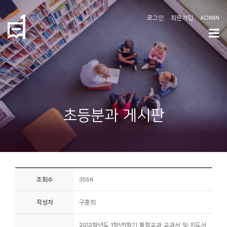
로그인
회원가입
ADMIN
학
도
협
소
초등분과 게시판
개
공
지
사
조회수
3556
항
작성자
구훈희
커
뮤
2013학년도 1학년1학기 통합교과 교과서 및 지도서