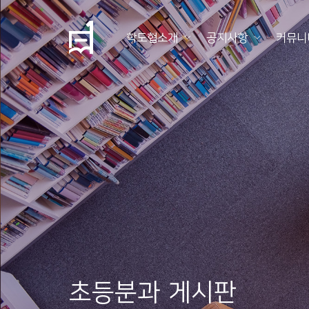
학도협소개
공지사항
커뮤니
학
도
협
소
개
공
지
사
항
초등분과 게시판
커
뮤