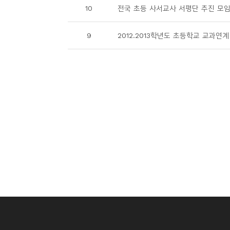
10
전국 초등 사서교사 서평단 추진 모임
9
2012.2013학년도 초등학교 교과연계