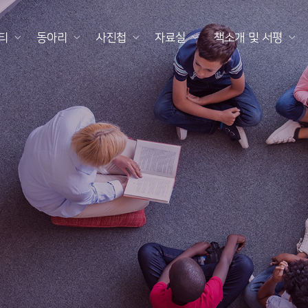
티
동아리
사진첩
자료실
책소개 및 서평