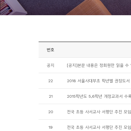
니
티
동
아
리
번호
사
공지
[공지]본문 내용은 정회원만 읽을 수
진
첩
22
2018 서울사대부초 학년별 권장도서
자
21
2015학년도 5,6학년 개정교과서 수록
료
실
20
전국 초등 사서교사 서평단 추진 모임 1
책
19
전국 초등 사서교사 서평단 추진 모임 