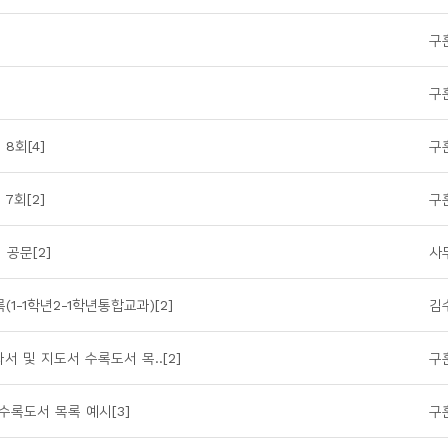
구
구
8회[4]
구
7회[2]
구
 공문[2]
사
-1학년2-1학년통합교과)[2]
김
서 및 지도서 수록도서 목..[2]
구
 수록도서 목록 예시[3]
구