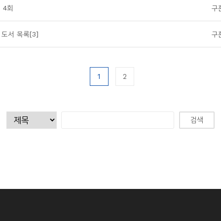
 4회
구
 도서 목록[3]
구
1
2