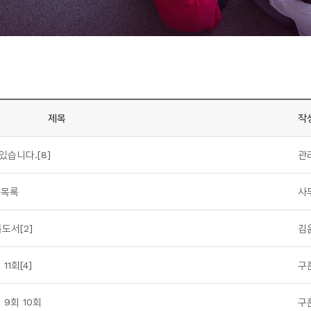
제목
작
 있습니다.
[8]
관
 목록
사
도서[2]
김
1회[4]
구
9회 10회
구