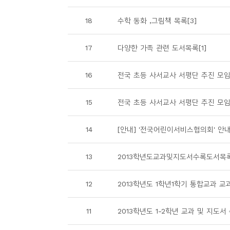
소
개
18
수학 동화 ,그림책 목록[3]
및
서
17
다양한 가족 관련 도서목록[1]
평
16
전국 초등 사서교사 서평단 추진 모임 
15
전국 초등 사서교사 서평단 추진 모임 
14
[안내] '전국어린이서비스협의회' 안내
13
2013학년도교과및지도서수록도서목록(1
12
2013학년도 1학년1학기 통합교과 교과
11
2013학년도 1-2학년 교과 및 지도서