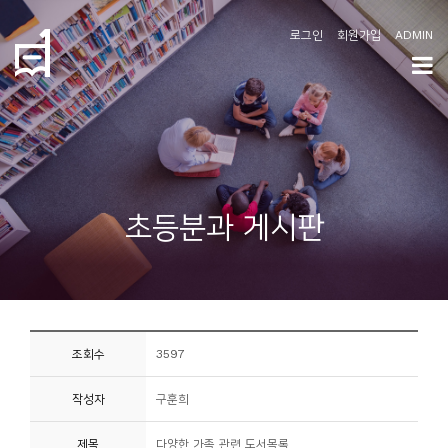
로그인
회원가입
ADMIN
학
도
협
소
초등분과 게시판
개
공
지
사
조회수
3597
항
작성자
구훈희
커
뮤
제목
다양한 가족 관련 도서목록