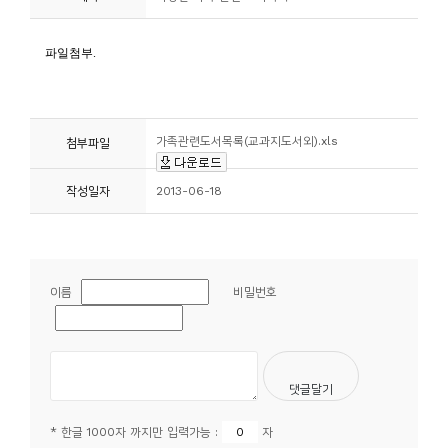
니
티
동
아
가족관련도서목록(교과지도서외).xls
첨부파일
리
작성일자
2013-06-18
사
진
첩
이름
비밀번호
자
료
실
책
* 한글 1000자 까지만 입력가능 :
자