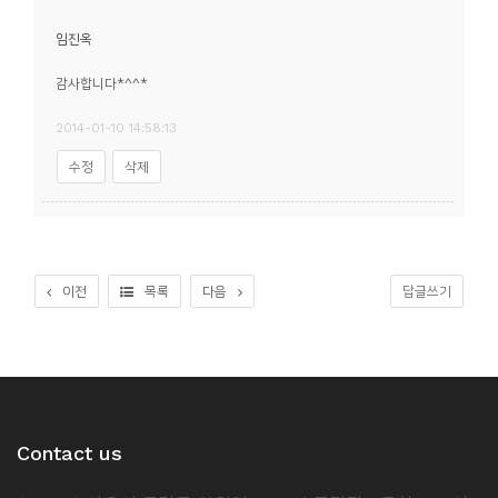
소
개
임진옥
및
감사합니다*^^*
서
2014-01-10 14:58:13
평
수정
삭제
이전
목록
다음
답글쓰기
Contact us