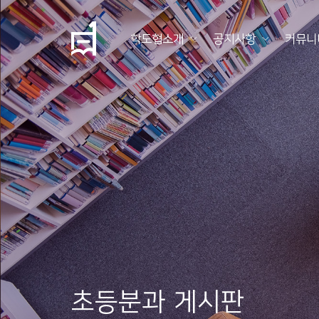
학도협소개
공지사항
커뮤니
학
도
협
소
개
공
지
사
항
초등분과 게시판
커
뮤