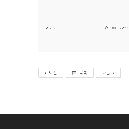
Weeeee, what 
Prans
이전
목록
다음