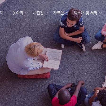
티
동아리
사진첩
자료실
책소개 및 서평