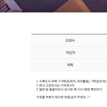
니
티
동
아
리
조회수
사
작성자
진
첩
제목
자
료
실
책