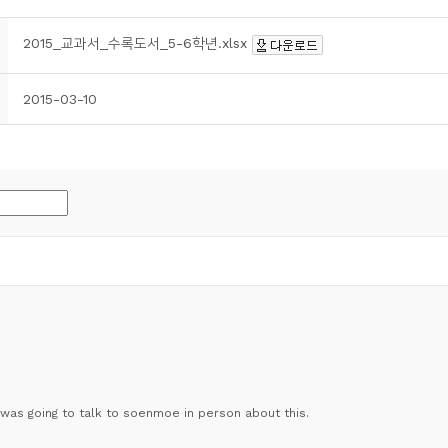
2015_교과서_수록도서_5-6학년.xlsx
2015-03-10
I was going to talk to soenmoe in person about this.