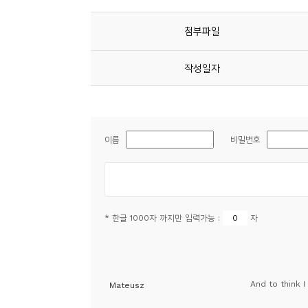
소
개
첨부파일
및
서
작성일자
평
이름
비밀번호
* 한글 1000자 까지만 입력가능 :
자
And to think 
Mateusz