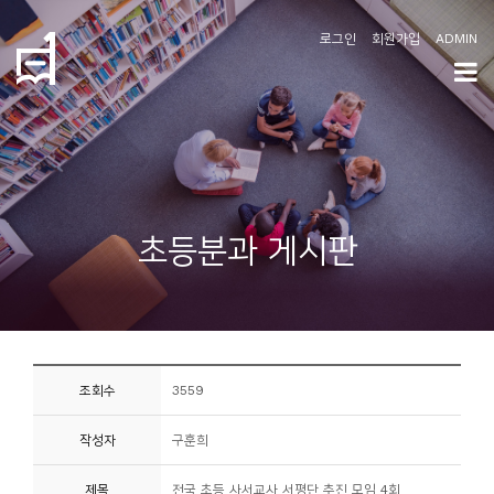
로그인
회원가입
ADMIN
학
도
협
소
초등분과 게시판
개
공
지
사
조회수
3559
항
작성자
구훈희
커
뮤
제목
전국 초등 사서교사 서평단 추진 모임 4회