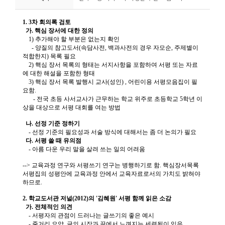
니
티
동
아
리
사
진
첩
자
료
실
책