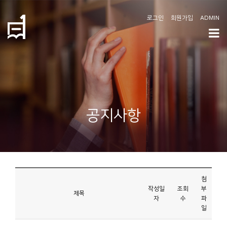
로그인
회원가입
ADMIN
학
도
협
소
공지사항
개
공
지
사
첨
항
작성일
조회
부
제목
자
수
파
일
커
뮤