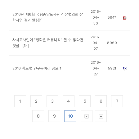
2016-
2016년 제6회 국립중앙도서관 직장협의회 장
04-
5947
학사업 결과 알림[1]
30
2016-
사서교사인데 "정회원 커뮤니티" 볼 수 없다면
04-
8960
댓글 ..[34]
27
2016-
2016 학도협 연구동아리 공모[1]
04-
5921
27
1
2
3
4
5
6
7
8
9
10