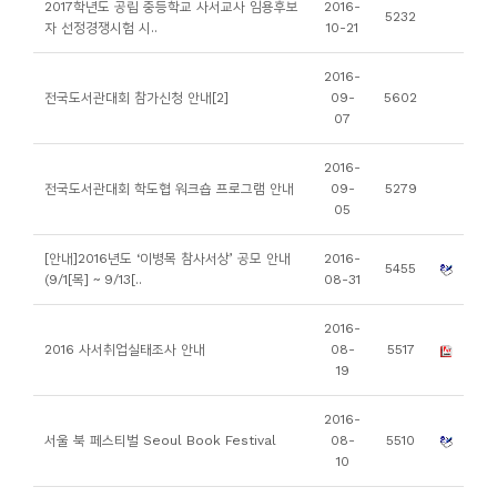
2017학년도 공립 중등학교 사서교사 임용후보
2016-
5232
니
자 선정경쟁시험 시..
10-21
티
2016-
전국도서관대회 참가신청 안내[2]
09-
5602
동
07
아
2016-
리
전국도서관대회 학도협 워크숍 프로그램 안내
09-
5279
05
사
[안내]2016년도 ‘이병목 참사서상’ 공모 안내
2016-
진
5455
(9/1[목] ~ 9/13[..
08-31
첩
2016-
2016 사서취업실태조사 안내
08-
5517
자
19
료
실
2016-
서울 북 페스티벌 Seoul Book Festival
08-
5510
10
책