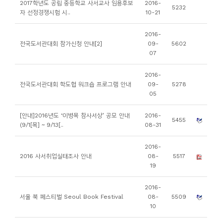
2017학년도 공립 중등학교 사서교사 임용후보
2016-
5232
니
자 선정경쟁시험 시..
10-21
티
2016-
전국도서관대회 참가신청 안내[2]
09-
5602
동
07
아
2016-
리
전국도서관대회 학도협 워크숍 프로그램 안내
09-
5278
05
사
[안내]2016년도 ‘이병목 참사서상’ 공모 안내
2016-
진
5455
(9/1[목] ~ 9/13[..
08-31
첩
2016-
2016 사서취업실태조사 안내
08-
5517
자
19
료
실
2016-
서울 북 페스티벌 Seoul Book Festival
08-
5509
10
책