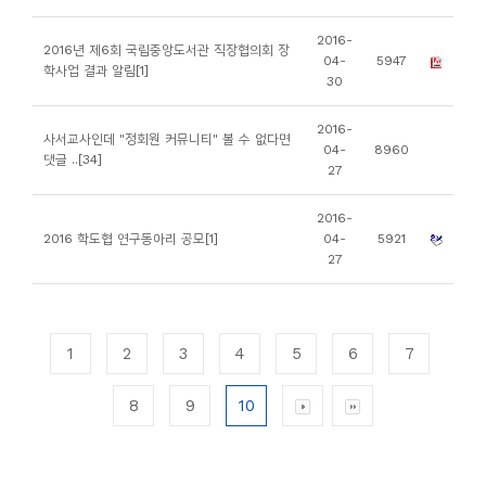
2016-
2016년 제6회 국립중앙도서관 직장협의회 장
04-
5947
학사업 결과 알림[1]
30
2016-
사서교사인데 "정회원 커뮤니티" 볼 수 없다면
04-
8960
댓글 ..[34]
27
2016-
2016 학도협 연구동아리 공모[1]
04-
5921
27
1
2
3
4
5
6
7
8
9
10