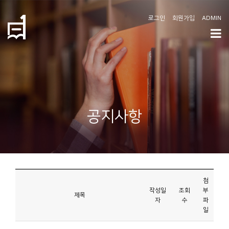
로그인
회원가입
ADMIN
학
도
협
소
공지사항
개
공
지
사
첨
항
작성일
조회
부
제목
자
수
파
일
커
뮤