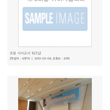
니
티
동
아
리
사
초등 사서교사 워크샵
진
[작성자 : 사무처 | 2013-03-04, 조회수 : 3315
첩
자
료
실
책