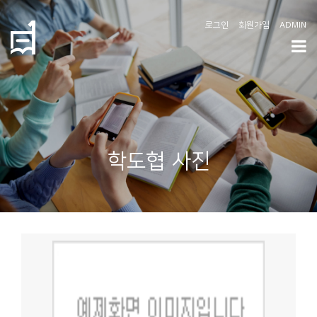
로그인
회원가입
ADMIN
학
도
협
소
학도협 사진
개
공
지
사
항
커
뮤