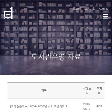
로그인
회원가입
ADMIN
학
도
협
소
도서관운영 자료
개
공
지
사
작성일
조회
항
제목
자
수
커
2016-
[교생실습자료] 2014-2016년 사서교생 평가회
403
05-21
뮤