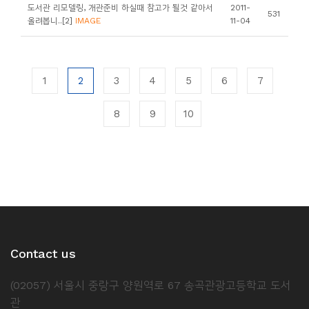
도서관 리모델링, 개관준비 하실때 참고가 될것 같아서
2011-
531
올려봅니..[2]
IMAGE
11-04
1
2
3
4
5
6
7
8
9
10
Contact us
(02057) 서울시 중랑구 양원역로 67 송곡관광고등학교 도서
관