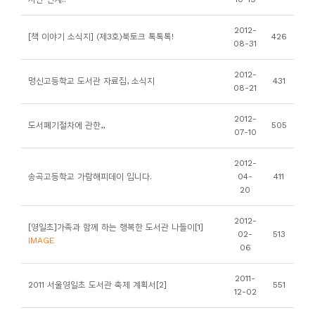
소
개
2012-
[책 이야기 소식지] (제3호)북토크 톡톡톡!
426
08-31
및
서
2012-
명신고등학교 도서관 자료집, 소식지
431
평
08-21
2012-
도서폐기절차에 관한,,
505
07-10
2012-
송곡고등학교 가람해피데이 입니다.
04-
411
20
2012-
[영일초]가족과 함께 하는 행복한 도서관 나들이[1]
02-
513
IMAGE
06
2011-
2011 서울영일초 도서관 축제 계획서[2]
551
12-02