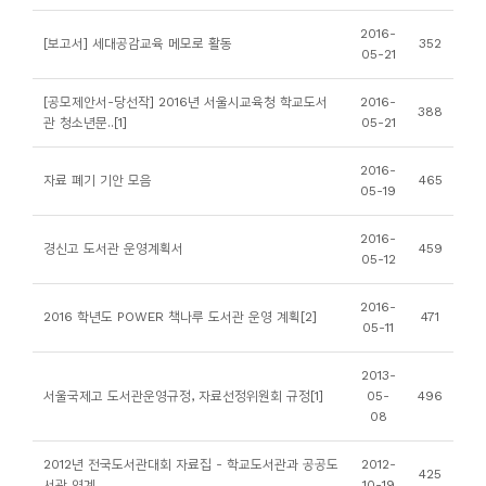
니
2016-
[보고서] 세대공감교육 메모로 활동
352
티
05-21
[공모제안서-당선작] 2016년 서울시교육청 학교도서
2016-
동
388
관 청소년문..[1]
05-21
아
리
2016-
자료 폐기 기안 모음
465
05-19
사
2016-
경신고 도서관 운영계획서
459
진
05-12
첩
2016-
2016 학년도 POWER 책나루 도서관 운영 계획[2]
471
05-11
자
료
2013-
서울국제고 도서관운영규정, 자료선정위원회 규정[1]
05-
496
실
08
책
2012년 전국도서관대회 자료집 - 학교도서관과 공공도
2012-
425
서관 연계..
10-19