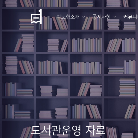
학도협소개
공지사항
커뮤니
학
도
협
소
개
공
지
사
항
도서관운영 자료
커
뮤