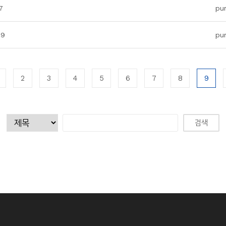
7
pu
29
pu
2
3
4
5
6
7
8
9