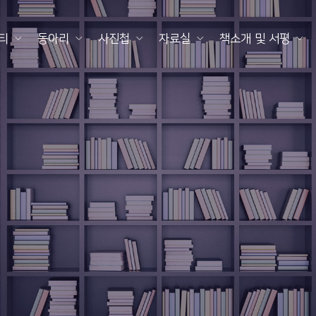
티
동아리
사진첩
자료실
책소개 및 서평