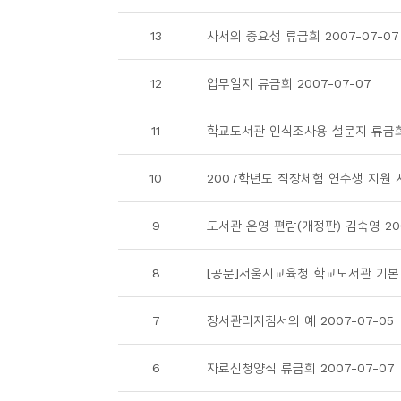
소
개
13
사서의 중요성 류금희 2007-07-07
및
서
12
업무일지 류금희 2007-07-07
평
11
학교도서관 인식조사용 설문지 류금희 
10
2007학년도 직장체험 연수생 지원 서식
9
도서관 운영 편람(개정판) 김숙영 200
8
[공문]서울시교육청 학교도서관 기본 계
7
장서관리지침서의 예 2007-07-05
6
자료신청양식 류금희 2007-07-07