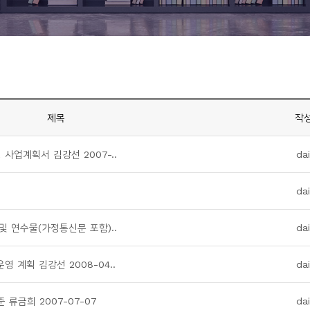
제목
작
사업계획서 김강선 2007-..
da
da
 연수물(가정통신문 포함)..
da
 계획 김강선 2008-04..
da
 류금희 2007-07-07
da