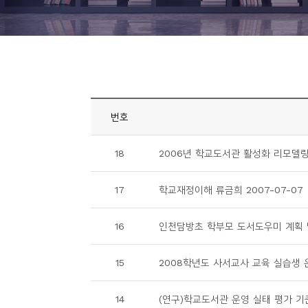
니
티
동
아
리
번호
사
18
2006년 학교도서관 활성화 리모델링 
진
첩
17
학교재정이해 류금희 2007-07-07
자
16
인천담방초 학부모 도서도우미 계획 및
료
실
15
2008학년도 사서교사 교육 실습생 운영
책
14
(연구)학교도서관 운영 실태 평가 기준