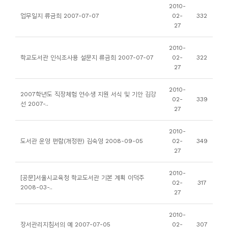
소
2010-
업무일지 류금희 2007-07-07
02-
332
개
27
및
서
2010-
학교도서관 인식조사용 설문지 류금희 2007-07-07
02-
322
평
27
2010-
2007학년도 직장체험 연수생 지원 서식 및 기안 김강
02-
339
선 2007-..
27
2010-
도서관 운영 편람(개정판) 김숙영 2008-09-05
02-
349
27
2010-
[공문]서울시교육청 학교도서관 기본 계획 이덕주
02-
317
2008-03-..
27
2010-
장서관리지침서의 예 2007-07-05
02-
307