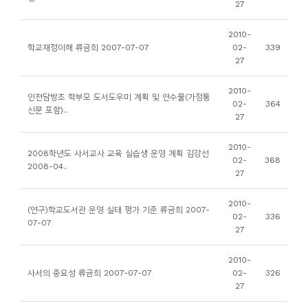
27
니
티
2010-
학교재정이해 류금희 2007-07-07
02-
339
27
동
아
2010-
인천담방초 학부모 도서도우미 계획 및 연수물(가정통
02-
364
리
신문 포함)..
27
사
2010-
2008학년도 사서교사 교육 실습생 운영 계획 김강선
02-
368
진
2008-04..
27
첩
2010-
(연구)학교도서관 운영 실태 평가 기준 류금희 2007-
02-
336
자
07-07
27
료
실
2010-
사서의 중요성 류금희 2007-07-07
02-
326
27
책