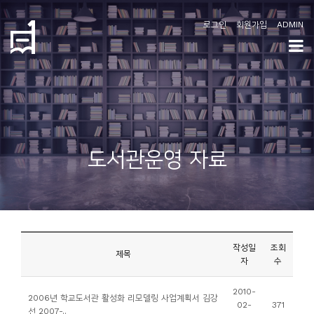
로그인
회원가입
ADMIN
학
도
협
소
도서관운영 자료
개
공
지
사
작성일
조회
항
제목
자
수
커
2010-
2006년 학교도서관 활성화 리모델링 사업계획서 김강
02-
371
뮤
선 2007-..