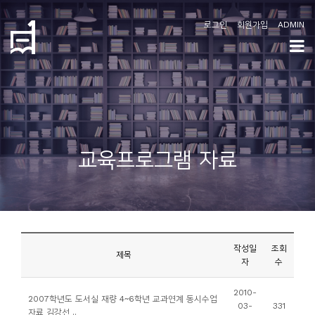
로그인
회원가입
ADMIN
학
도
협
소
교육프로그램 자료
개
공
지
사
작성일
조회
항
제목
자
수
커
2010-
2007학년도 도서실 재량 4~6학년 교과연계 동시수업
03-
331
뮤
자료 김강선 ..