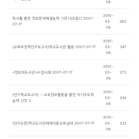
06
니
티
2010-
독서를 통한 정보문제해결능력 기르기(초등).1 2007-
03-
280
07-17
06
동
아
2010-
(교육부정책연구보고서)학교도서관 활용 2007-07-17
03-
247
리
06
사
2010-
<정보와도서관>수업사례 2007-07-17
03-
272
진
06
첩
2010-
(연구학교보고서) --교육정보활용을 통한 자기주도학
03-
234
자
습력 신장 2..
06
료
실
2010-
(연구논문)학교도서관매체이용교육실태 2007-07-17
03-
223
06
책