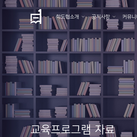
학도협소개
공지사항
커뮤니
학
도
협
소
개
공
지
사
항
교육프로그램 자료
커
뮤