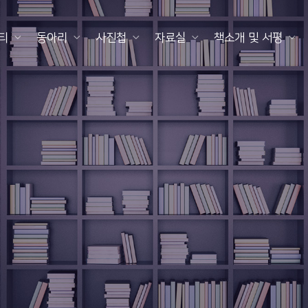
티
동아리
사진첩
자료실
책소개 및 서평