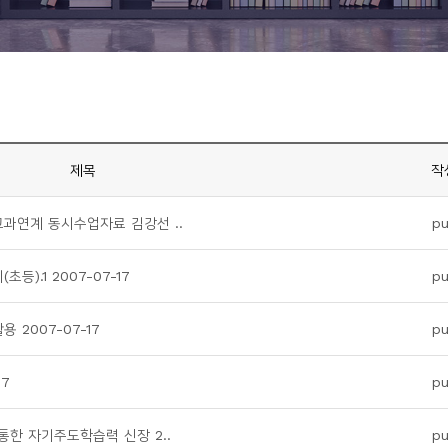
제목
작
교과연계 동시수업자료 김강선 ..
pu
).1 2007-07-17
pu
2007-07-17
pu
17
pu
통한 자기주도학습력 신장 2..
pu