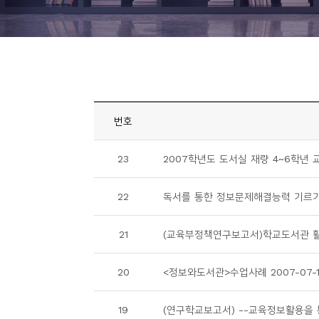
니
티
동
아
리
번호
사
23
2007학년도 도서실 재량 4~6학년 
진
첩
22
독서를 통한 정보문제해결능력 기르기(초등
자
21
(교육부정책연구보고서)학교도서관 활용 
료
실
20
<정보와도서관>수업사례 2007-07-
책
19
(연구학교보고서) --교육정보활용을 