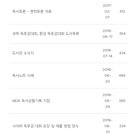
소
2017-
개
독서토론 - 원탁토론 자료
03-
412
07
및
서
2016-
과학 독후감대회, 환경 독후감대회 도서목록
354
평
08-17
2016-
도서관 소식지
434
07-14
2016-
독서노트 사례
06-
485
30
2016-
NEIS 독서상황기록 지침
06-
385
29
2016-
사이버 독후감 대회 요강 및 제출 방법 양식
06-
334
01