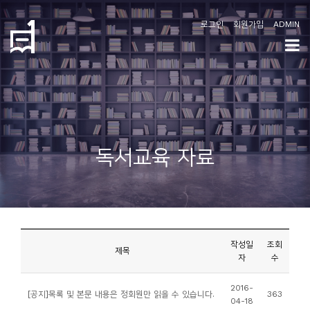
로그인
회원가입
ADMIN
학
도
협
소
독서교육 자료
개
공
지
사
작성일
조회
항
제목
자
수
커
2016-
[공지]목록 및 본문 내용은 정회원만 읽을 수 있습니다.
363
04-18
뮤