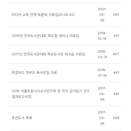
니
2021-
티
미디어 교육 정책 토론회 자료집(21.08.20)
08-
397
26
동
2019-
2019년 전국도서관대회 학도협 세미나 자료집
401
아
10-14
리
2018-
2017년 전국도서관대회 학교도서관 워크숍 자료집
407
02-21
사
진
2018-
휘경여고 학부모 독서모임 자료
443
01-16
첩
2017-
2016 서울초등사서교사연구회 한 작가 깊이읽기 연구
자
04-
461
결과보고서[1]
08
료
실
2017-
추천도서 목록
03-
549
26
책