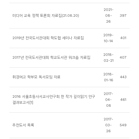
니
2021-
티
미디어 교육 정책 토론회 자료집(21.08.20)
08-
397
26
동
2019-
2019년 전국도서관대회 학도협 세미나 자료집
401
아
10-14
리
2018-
2017년 전국도서관대회 학교도서관 워크숍 자료집
407
02-21
사
진
2018-
휘경여고 학부모 독서모임 자료
443
01-16
첩
2017-
2016 서울초등사서교사연구회 한 작가 깊이읽기 연구
자
04-
461
결과보고서[1]
08
료
실
2017-
추천도서 목록
03-
549
26
책