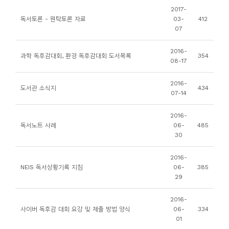
소
2017-
개
독서토론 - 원탁토론 자료
03-
412
07
및
서
2016-
과학 독후감대회, 환경 독후감대회 도서목록
354
평
08-17
2016-
도서관 소식지
434
07-14
2016-
독서노트 사례
06-
485
30
2016-
NEIS 독서상황기록 지침
06-
385
29
2016-
사이버 독후감 대회 요강 및 제출 방법 양식
06-
334
01