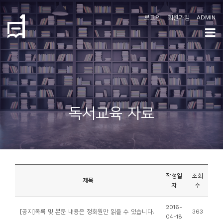
로그인
회원가입
ADMIN
학
도
협
소
독서교육 자료
개
공
지
사
작성일
조회
항
제목
자
수
커
2016-
[공지]목록 및 본문 내용은 정회원만 읽을 수 있습니다.
363
04-18
뮤