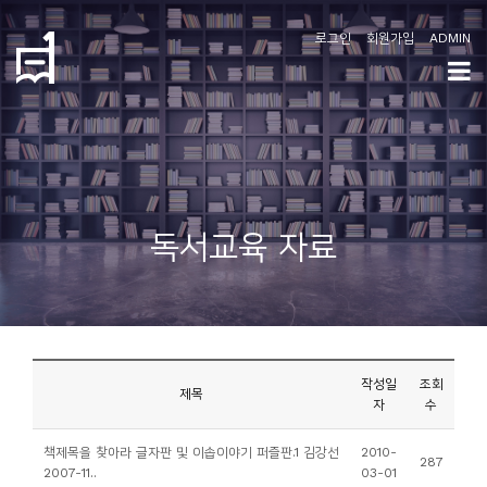
로그인
회원가입
ADMIN
학
도
협
소
독서교육 자료
개
공
지
사
작성일
조회
항
제목
자
수
커
책제목을 찾아라 글자판 및 이솝이야기 퍼즐판.1 김강선
2010-
287
2007-11..
03-01
뮤