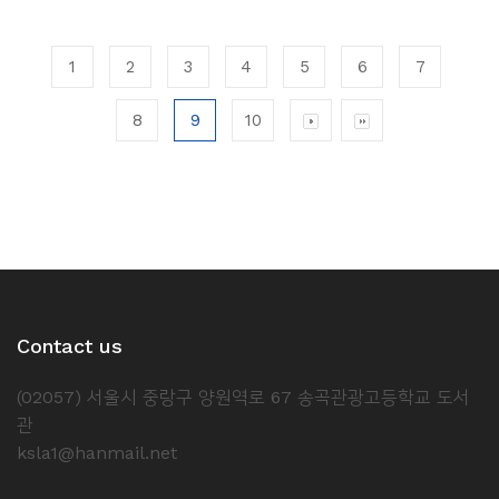
1
2
3
4
5
6
7
8
9
10
Contact us
(02057) 서울시 중랑구 양원역로 67 송곡관광고등학교 도서
관
ksla1@hanmail.net