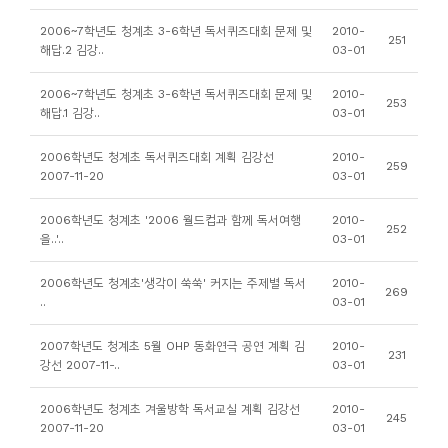
니
2006~7학년도 청계초 3-6학년 독서퀴즈대회 문제 및
2010-
251
티
해답.2 김강..
03-01
2006~7학년도 청계초 3-6학년 독서퀴즈대회 문제 및
2010-
동
253
해답.1 김강..
03-01
아
리
2006학년도 청계초 독서퀴즈대회 계획 김강선
2010-
259
2007-11-20
03-01
사
2006학년도 청계초 '2006 월드컵과 함께 독서여행
2010-
252
진
을..'..
03-01
첩
2006학년도 청계초'생각이 쑥쑥' 커지는 주제별 독서
2010-
269
..
03-01
자
료
2007학년도 청계초 5월 OHP 동화연극 공연 계획 김
2010-
231
강선 2007-11-..
03-01
실
2006학년도 청계초 겨울방학 독서교실 계획 김강선
2010-
245
책
2007-11-20
03-01