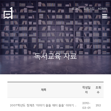
로그인
회원가입
ADMIN
학
도
협
소
독서교육 자료
개
공
지
사
작성일
조회
항
제목
자
수
커
2010-
2007학년도 청계초 '이야기 솔솔 재미 솔솔' 이야기 ..
252
03-01
뮤