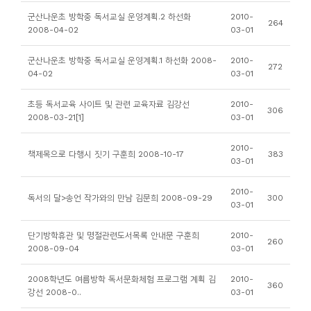
소
군산나운초 방학중 독서교실 운영계획.2 하선화
2010-
264
개
2008-04-02
03-01
및
군산나운초 방학중 독서교실 운영계획.1 하선화 2008-
2010-
서
272
04-02
03-01
평
초등 독서교육 사이트 및 관련 교육자료 김강선
2010-
306
2008-03-21[1]
03-01
2010-
책제목으로 다행시 짓기 구훈희 2008-10-17
383
03-01
2010-
독서의 달>송언 작가와의 만남 김문희 2008-09-29
300
03-01
단기방학휴관 및 명절관련도서목록 안내문 구훈희
2010-
260
2008-09-04
03-01
2008학년도 여름방학 독서문화체험 프로그램 계획 김
2010-
360
강선 2008-0..
03-01