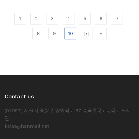
1
2
3
4
5
6
7
8
9
10
Contact us
(02057) 서울시 중랑구 양원역로 67 송곡관광고등학교 도서
관
ksla1@hanmail.net